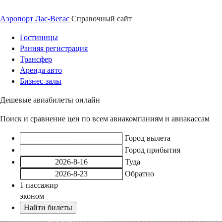
Аэропорт
Лас-Вегас
Справочный
сайт
Гостиницы
Ранняя регистрация
Трансфер
Аренда авто
Бизнес-залы
Дешевые авиабилеты онлайн
Поиск и сравнение цен по всем авиакомпаниям и авиакассам
Город вылета
Город прибытия
Туда
Обратно
1
пассажир
эконом
Найти билеты