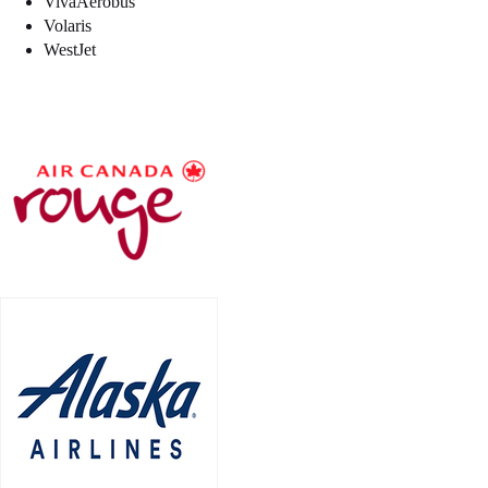
VivaAerobus
Volaris
WestJet