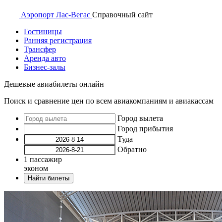
Аэропорт
Лас-Вегас
Справочный
сайт
Гостиницы
Ранняя регистрация
Трансфер
Аренда авто
Бизнес-залы
Дешевые авиабилеты онлайн
Поиск и сравнение цен по всем авиакомпаниям и авиакассам
Город вылета
Город прибытия
Туда
Обратно
1
пассажир
эконом
Найти билеты